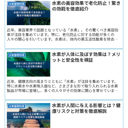
水素の美容効果で老化防止！驚き
水素基礎知識
の効能を徹底紹介
近年、美容業界で話題となっている「水素」。その驚くべき美容効
果が注目を集めています。特に、老化防止に対する効能が多くの
人々の関心を引いています。水素は、体内の悪玉活性酸素を除去す
る力があるとされ、これがシワやシミの原因となる酸化ストレスを
軽...
水素が人体に及ぼす効果は？メリ
水素基礎知識
ットと安全性を検証
近年、健康志向の高まりとともに「水素」が注目を集めています。
特に水素水や水素吸入器など、さまざまな形で取り入れられる水素
製品が市場に登場し、多くの人々がその効果に関心を寄せていま
す。しかし、水素が本当に健康に良いのか、またその安全性につい...
水素が人間に与える影響とは？健
水素基礎知識
康リスクと対策を徹底解説