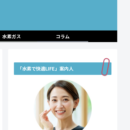
水素ガス
コラム
「水素で快適LIFE」案内人