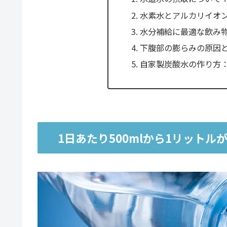
水素水とアルカリイオ
水分補給に最適な飲み
下腹部の膨らみの原因
自家製炭酸水の作り方
1日あたり500mlから1リットル