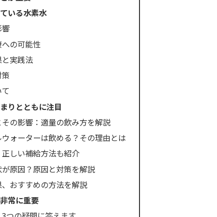
れている水素水
影響
康への可能性
果と実践法
対策
いて
高まりとともに注目
とその影響：適量の飲み方を解説
ルウォーターは飲める？その理由とは
：正しい補給方法も紹介
状が原因？原因と対策を解説
果、おすすめの方法を解説
は非常に重要
：3つの疑問に答えます