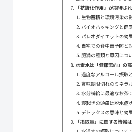
「抗酸化作用」が期待さ
生物蓄積と環境汚染の
バイオハッキングと健
パレオダイエットの効
自宅での食中毒予防と
肥満の種類と原因につ
水素水は「健康志向」の
過度なアルコール摂取
賞味期限切れのミネラ
水分補給に最適なお茶
寝起きの頭痛は脱水症
デトックスの意味と効
「摂取量」に関する情報
水道水の摂取について